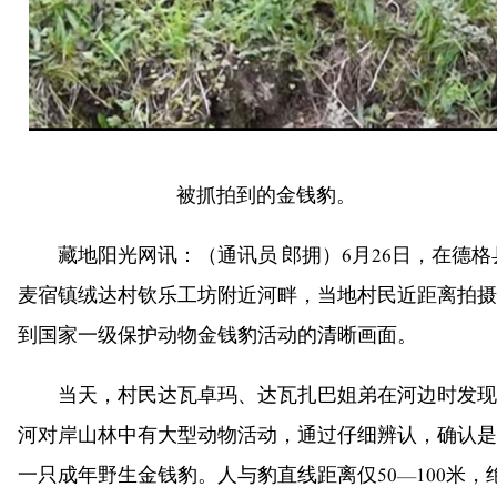
被抓拍到的金钱豹。
藏地阳光网讯：（通讯员 郎拥）6月26日，在德格
麦宿镇绒达村钦乐工坊附近河畔，当地村民近距离拍摄
到国家一级保护动物金钱豹活动的清晰画面。
当天，村民达瓦卓玛、达瓦扎巴姐弟在河边时发现
河对岸山林中有大型动物活动，通过仔细辨认，确认是
一只成年野生金钱豹。人与豹直线距离仅50—100米，