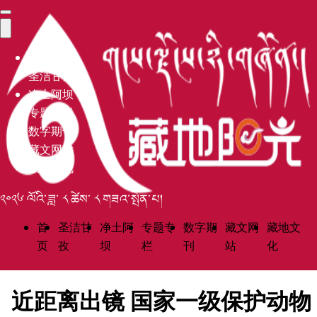
首页
圣洁甘孜
净土阿坝
专题专栏
数字期刊
藏文网站
藏地文化
༢༠༢༦ ལོའི་ཟླ་ ༨ ཚེས་ ༨ གཟའ་སྤེན་པ།
首
圣洁甘
净土阿
专题专
数字期
藏文网
藏地文
页
孜
坝
栏
刊
站
化
近距离出镜 国家一级保护动物