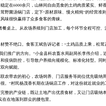
稳定在6000余只，山林间自由觅食的土鸡肉质紧实、鲜
茸野菌汤锅门店，定下“原材原味、慢火精炖”的经营准
原风味很快赢得了众多食客的青睐。
者餐桌上。从农场养殖到门店加工，每个环节全程可控、
材赞不绝口。食客王斌告诉记者：“土鸡品质上乘，松茸
正是我们推广的方向。”小金县科农畜水局副局长李伟介绍
和疫病防控，引导散户养殖向规模化、标准化转型。同时
态双向赋能。
联农带农的初心，农场饲养、门店服务等岗位优先吸纳周
很。”村民杨茂香长期在汤锅店工作，对这份就近就业的
完整的产业链，既让土地产出优质食材，又让门店吸纳本
实在在地落到群众的腰包里。