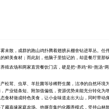
薄雾未散，成群的跑山鸡扑腾着翅膀从棚舍钻进草丛。任
里的鲜美食材；而此刻，他脑子里惦记的，却是餐厅里那
养殖农场和两家直营餐饮门店，硬是把“养鸡”和“熬汤”
盛产松茸、虫草、羊肚菌等珍稀野生菌，洁净的自然环境
销，产业链条短、附加值偏低，资源优势未能充分转化为
生态食材做成特色美食，让小金味道走出大山，同时带动
创办了藏嘉缘家庭农场。他摒弃集约化圈养模式，坚持山林