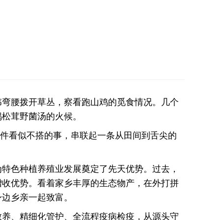
伟弯腰拨开草丛，察看跑山鸡的觅食情况。几个
锅松茸野菌汤的火候。
两件看似不搭的事，串联起一条从田间到舌尖的
为特色种植养殖业发展奠定了先天优势。过去，
增收优势。看着家乡丰厚的生态物产，在外打拼
身边乡亲一起致富。
散养、精细化管护、全流程疫病检疫，从源头守