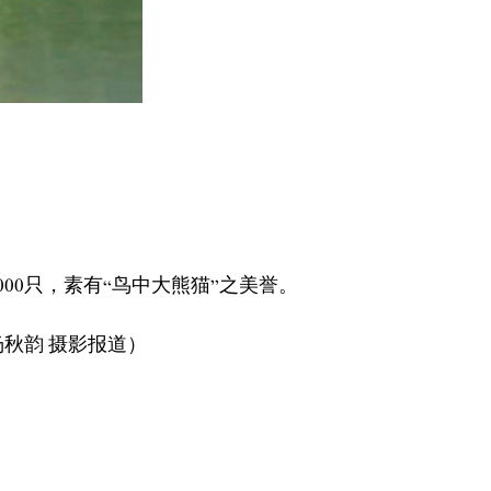
。
00只，素有“鸟中大熊猫”之美誉。
杨秋韵 摄影报道）