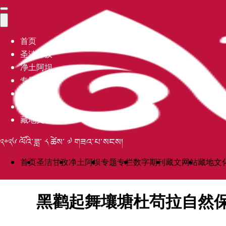
首页
圣洁甘孜
净土阿坝
专题专栏
数字期刊
藏文网站
藏地文化
༢༠༢༦ ལོའི་ཟླ་ ༨ ཚེས་ ༧ གཟའ་པ་སངས།
首页
圣洁甘孜
净土阿坝
专题专栏
数字期刊
藏文网站
藏地文
黑鹳起舞壤塘杜苟拉自然