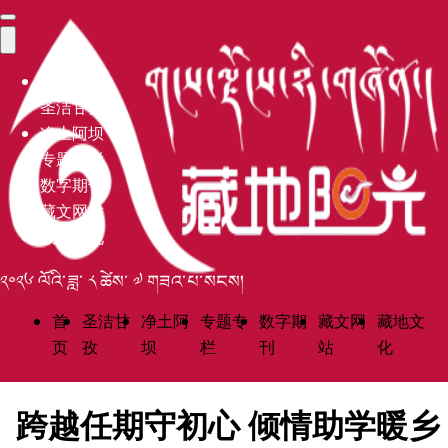
首页
圣洁甘孜
净土阿坝
专题专栏
数字期刊
藏文网站
藏地文化
༢༠༢༦ ལོའི་ཟླ་ ༨ ཚེས་ ༧ གཟའ་པ་སངས།
首
圣洁甘
净土阿
专题专
数字期
藏文网
藏地文
页
孜
坝
栏
刊
站
化
跨越任期守初心 倾情助学暖乡