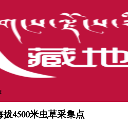
化
海拔4500米虫草采集点