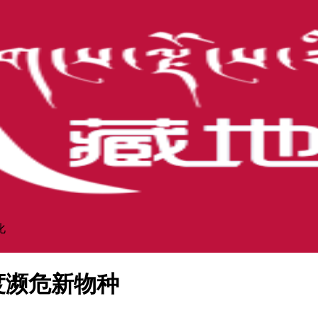
化
度濒危新物种