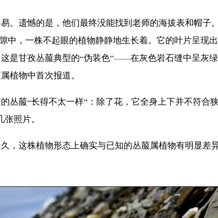
。遗憾的是，他们最终没能找到老师的海拔表和帽子。
缝隙中，一株不起眼的植物静静地生长着。它的叶片呈现
这是甘孜丛菔典型的“伪装色”——在灰色岩石缝中呈灰
菔属植物中首次报道。
丛菔“长得不太一样”：除了花，它全身上下并不符合狭
几张照片。
，这株植物形态上确实与已知的丛菔属植物有明显差异