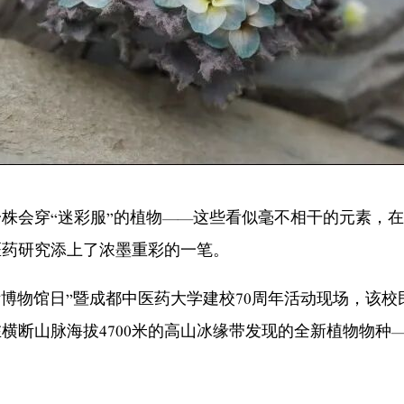
穿“迷彩服”的植物——这些看似毫不相干的元素，在2
医药研究添上了浓墨重彩的一笔。
国际博物馆日”暨成都中医药大学建校70周年活动现场，
脉海拔4700米的高山冰缘带发现的全新植物物种——甘孜丛菔S