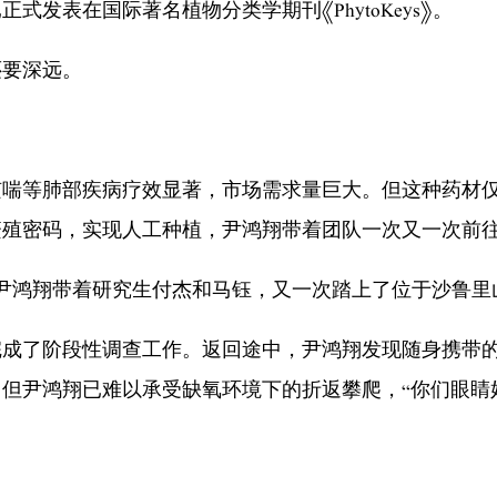
表在国际著名植物分类学期刊《PhytoKeys》。
要深远。
等肺部疾病疗效显著，市场需求量巨大。但这种药材仅生
繁殖密码，实现人工种植，尹鸿翔带着团队一次又一次前
尹鸿翔带着研究生付杰和马钰，又一次踏上了位于沙鲁里
完成了阶段性调查工作。返回途中，尹鸿翔发现随身携带
但尹鸿翔已难以承受缺氧环境下的折返攀爬，“你们眼睛