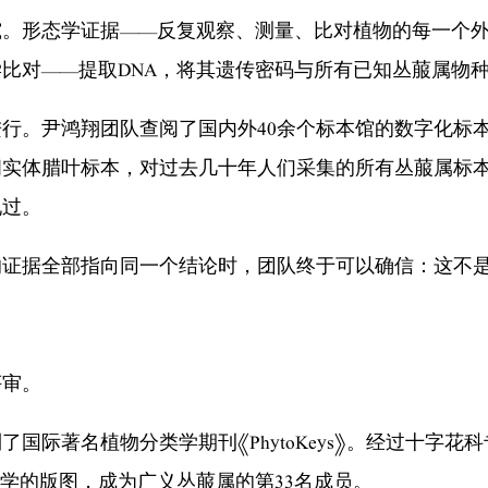
形态学证据——反复观察、测量、比对植物的每一个外
比对——提取DNA，将其遗传密码与所有已知丛菔属物
。尹鸿翔团队查阅了国内外40余个标本馆的数字化标本
阅实体腊叶标本，对过去几十年人们采集的所有丛菔属标
现过。
证据全部指向同一个结论时，团队终于可以确信：这不是
审。
名植物分类学期刊《PhytoKeys》。经过十字花科专
物学的版图，成为广义丛菔属的第33名成员。