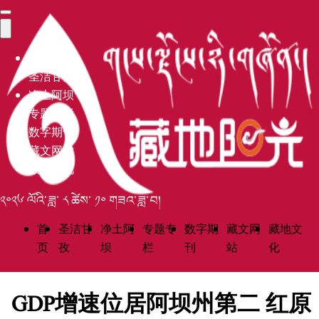
首页
圣洁甘孜
净土阿坝
专题专栏
数字期刊
藏文网站
藏地文化
༢༠༢༦ ལོའི་ཟླ་ ༨ ཚེས་ ༡༠ གཟའ་ཟླ་བ།
首
圣洁甘
净土阿
专题专
数字期
藏文网
藏地文
页
孜
坝
栏
刊
站
化
GDP增速位居阿坝州第二 红原