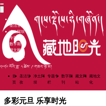
首页
圣洁甘孜
净土阿坝
专题专栏
数字期刊
藏文网站
藏地文化
༢༠༢༦ ལོའི་ཟླ་ ༨ ཚེས་ ༩ གཟའ་ཉི་མ།
首
圣洁甘
净土阿
专题专
数字期
藏文网
藏地文
页
孜
坝
栏
刊
站
化
多彩元旦 乐享时光