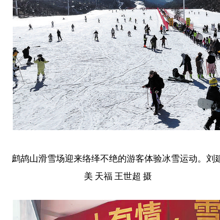
鹧鸪山滑雪场迎来络绎不绝的游客体验冰雪运动。刘
美 天福 王世超 摄