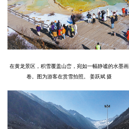
在黄龙景区，积雪覆盖山峦，宛如一幅静谧的水墨画
卷。图为游客在赏雪拍照。 姜跃斌 摄