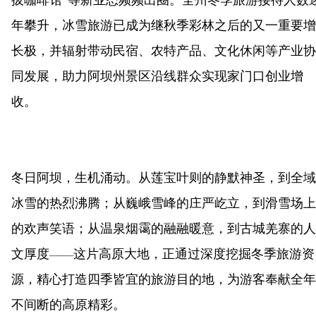
拔咖啡馆”等新业态频频出圈。全州冬季旅游接待人数
年攀升，冰雪旅游已成为继秋季彩林之后的又一重要增
长极，并辐射带动民宿、农特产品、文化休闲等产业协
同发展，助力阿坝州景区沿线群众实现家门口创业增
收。
冬日阿坝，生机涌动。从莲宝叶则的静默神圣，到全域
冰雪的热烈沸腾；从巍峨雪峰的庄严屹立，到滑雪场上
的欢声笑语；从温泉烟霭的融融暖意，到古城羌寨的人
文厚度——这片高原大地，正通过深度挖掘冬季旅游资
源，精心打造四季皆宜的旅游目的地，为游客奉献全年
不间断的高原精彩。