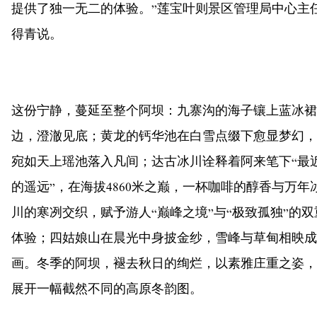
提供了独一无二的体验。”莲宝叶则景区管理局中心主
得青说。
这份宁静，蔓延至整个阿坝：九寨沟的海子镶上蓝冰裙
边，澄澈见底；黄龙的钙华池在白雪点缀下愈显梦幻，
宛如天上瑶池落入凡间；达古冰川诠释着阿来笔下“最
的遥远”，在海拔4860米之巅，一杯咖啡的醇香与万年
川的寒冽交织，赋予游人“巅峰之境”与“极致孤独”的双
体验；四姑娘山在晨光中身披金纱，雪峰与草甸相映成
画。冬季的阿坝，褪去秋日的绚烂，以素雅庄重之姿，
展开一幅截然不同的高原冬韵图。