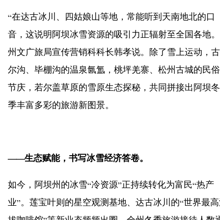
“在达古冰川、四姑娘山等地，常能听到天南地北的口
音，这说明阿坝冰雪资源的吸引力正辐射至全国各地。
州文广旅局宣传营销科科长韩孝说。除了雪上运动，古
尔沟、毕棚沟的温泉氤氲，桃坪羌寨、松州古城的民俗
节庆，若尔盖草原的雪原生态探秘，共同拼接出阿坝冬
季丰富多彩的旅游新图景。
——生态赋能，书写冰雪经济答卷。
如今，阿坝州的冰雪“冷资源”正持续转化为富民“热产
业”。莲宝叶则的星空观测基地、达古冰川的“世界最高