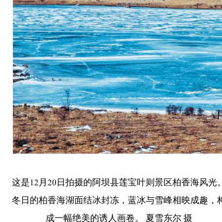
这是12月20日拍摄的阿坝县莲宝叶则景区柏香海风光
冬日的柏香海湖面结冰封冻，蓝冰与雪峰相映成趣，
成一幅绝美的诱人画卷。 夏雪东尔 摄