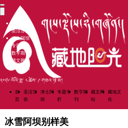
首页
圣洁甘孜
净土阿坝
专题专栏
数字期刊
藏文网站
藏地文化
༢༠༢༦ ལོའི་ཟླ་ ༨ ཚེས་ ༩ གཟའ་ཉི་མ།
首
圣洁甘
净土阿
专题专
数字期
藏文网
藏地文
页
孜
坝
栏
刊
站
化
冰雪阿坝别样美