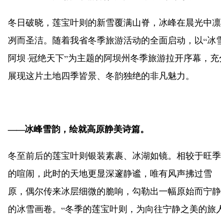
冬日破晓，莲宝叶则的新雪覆满山脊，冰峰在晨光中凛
冽而圣洁。随着我省冬季旅游活动的全面启动，以“冰
阿坝·冠绝天下”为主题的阿坝州冬季旅游拉开序幕，充
展现这片土地四季皆景、冬韵独绝的非凡魅力。
——冰峰雪韵，绘就高原静美诗篇。
冬至前后的莲宝叶则银装素裹、冰湖如镜。相较于旺季
的喧闹，此时的天地更显深邃静谧，唯有风声拂过雪
原，偶尔传来冰层细微的脆响，勾勒出一幅原始而宁静
的冰雪画卷。“冬季的莲宝叶则，为向往宁静之美的旅