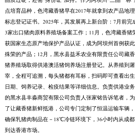
品质过硬，还需“身份证”加持。作为阿坝州“三品一标”
点培育品种，色湾藏香猪早在2017年就拿到农产品地理
标志登记证书。2025年，其发展再上新台阶：7月前完
3家出口猪肉原料养殖场备案工作；11月，色湾藏香猪
获国家生态原产地保护产品认证，成为阿坝州首例获此
殊荣的产品；12月，黑水县益禾农业有限责任公司藏香
猪养殖场取得供港澳活猪饲养场注册登记。从养殖到屠
宰，全程可追溯，每头猪都有耳标，扫码即可查看出生
日期、饲养记录、检疫结果等详细信息。负责供港业务
的黑水县丰淼商贸有限公司负责人张家铭告诉笔者，为
了让藏香猪新鲜抵港，公司专门定制了恒温运输车辆，
确保乳猪肉制品在－18℃冷链环境下，36小时内从成都
到达香港市场。