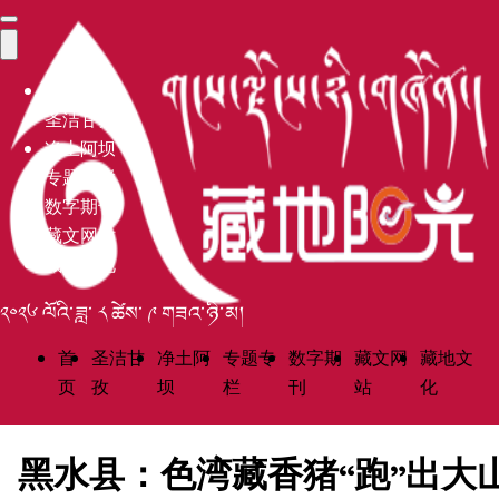
首页
圣洁甘孜
净土阿坝
专题专栏
数字期刊
藏文网站
藏地文化
༢༠༢༦ ལོའི་ཟླ་ ༨ ཚེས་ ༩ གཟའ་ཉི་མ།
首
圣洁甘
净土阿
专题专
数字期
藏文网
藏地文
页
孜
坝
栏
刊
站
化
黑水县：色湾藏香猪“跑”出大